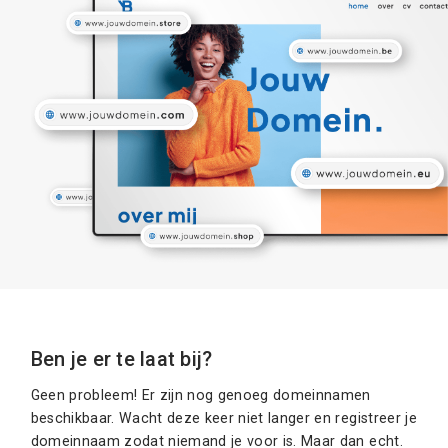
Ben je er te laat bij?
Geen probleem! Er zijn nog genoeg domeinnamen
beschikbaar. Wacht deze keer niet langer en registreer je
domeinnaam zodat niemand je voor is. Maar dan echt.